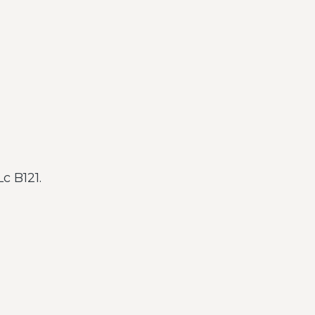
c B121.