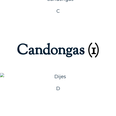
C
Candongas
(1)
D