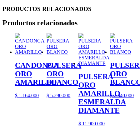
PRODUCTOS RELACIONADOS
Productos relacionados
CANDONGA
PULSERA
PULSER
ORO
ORO
ORO
PULSERA
AMARILLO
BLANCO
BLANC
ORO
AMARILLO
$
1.164.000
$
5.290.000
$
2.540.000
ESMERALDA
DIAMANTE
$
11.900.000