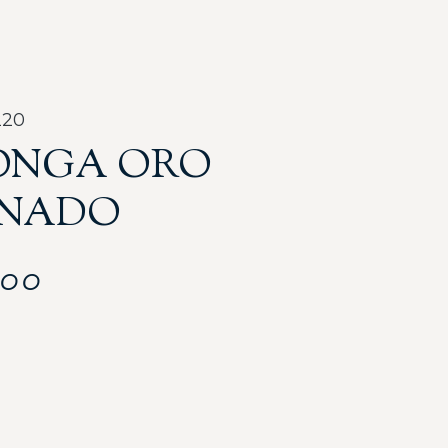
220
ONGA ORO
INADO
000