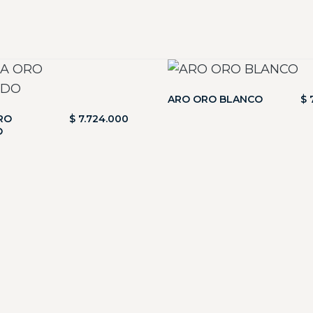
ARO ORO BLANCO
$
7
RO
$
7.724.000
O