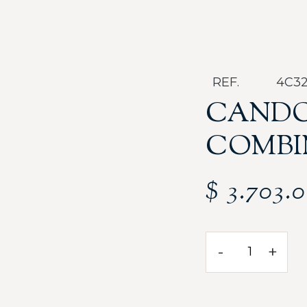
REF.
4C3
CAND
COMB
$
3.703.
-
+