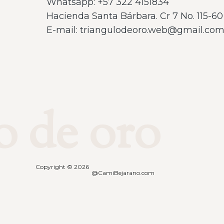
Whatsapp: ‪+57 322 4151834‬
Hacienda Santa Bárbara. Cr 7 No. 115-60 
E-mail: triangulodeoro.web@gmail.co
o de oro
Copyright © 2026
@CamiBejarano.com