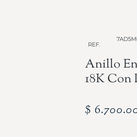
7AD5M
REF.
Anillo E
18K Con 
$
6.700.0