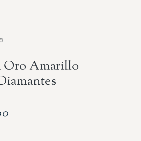
8
n Oro Amarillo
Diamantes
00