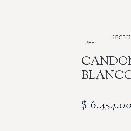
4BC561
REF.
CANDO
BLANCO
$
6.454.0